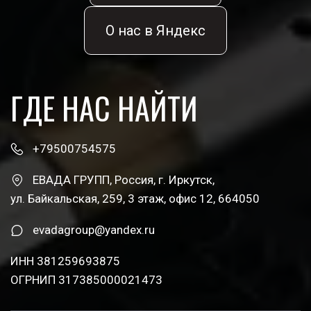
О нас в Яндекс
ГДЕ НАС НАЙТИ
+79500754575
ЕВАДА ГРУПП
,
Россия
,
г. Иркутск
,
ул. Байкальская, 259, 3 этаж
,
офис 12
,
664050
evadagroup@yandex.ru
ИНН 381259693875 
ОГРНИП 317385000021473